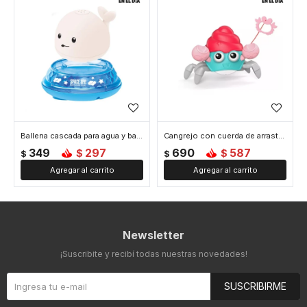
Ballena cascada para agua y base con movimiento
Cangrejo con cuerda de arrastre apto agua - Rosado
349
297
690
587
$
$
$
$
Newsletter
¡Suscribite y recibí todas nuestras novedades!
SUSCRIBIRME