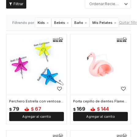
Recientes
Quitar filt
Filtrando por:
Kids
Bebés
Baño
Mis Petates
Perchero Estrella con ventosa - Verde
Porta cepillo de dientes Flamenco
79
67
169
144
$
$
$
$