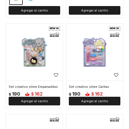
Set creativo slime Empanaditas
Set creativo slime Caritas
190
162
190
162
$
$
$
$