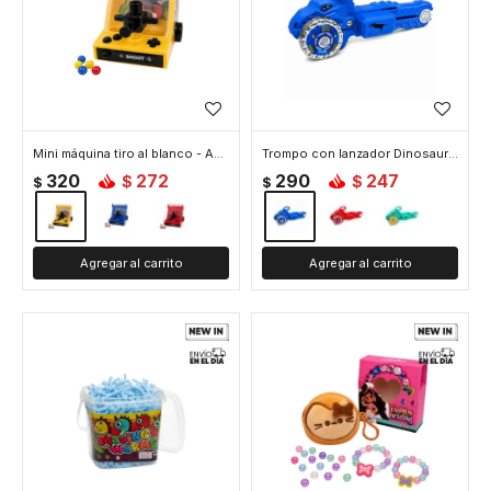
Mini máquina tiro al blanco - Amarillo
Trompo con lanzador Dinosaurio - Azul
320
272
290
247
$
$
$
$