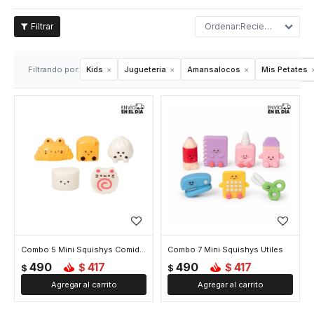
Recientes
Filtrando por:
Kids
Juguetería
Amansalocos
Mis Petates
Combo 5 Mini Squishys Comida China
Combo 7 Mini Squishys Utiles
490
417
490
417
$
$
$
$