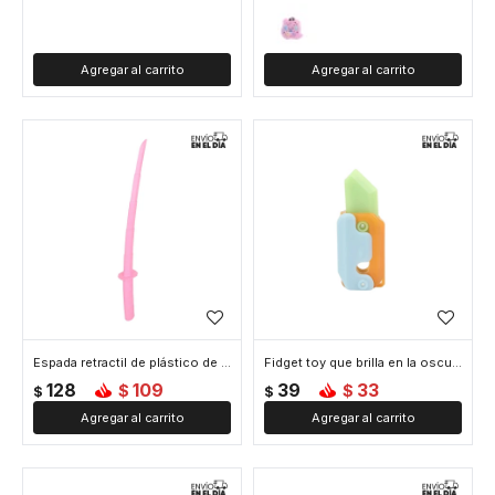
Espada retractil de plástico de 75 cm de largo - Rosada
Fidget toy que brilla en la oscuridad
128
109
39
33
$
$
$
$