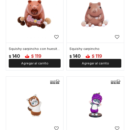
Squishy carpincho con huesito - Marron
Squishy carpincho
140
119
140
119
$
$
$
$