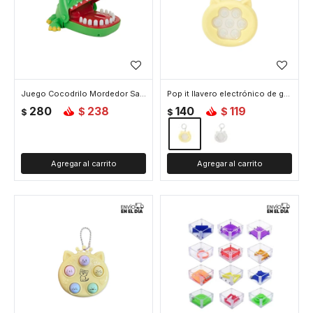
Juego Cocodrilo Mordedor Saca Dientes Muelas - Verde
Pop it llavero electrónico de gatito - Amarillo
280
238
140
119
$
$
$
$