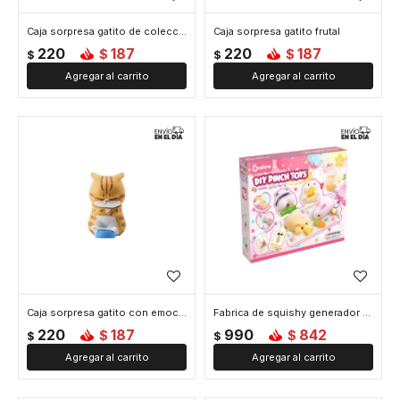
Caja sorpresa gatito de colección
Caja sorpresa gatito frutal
220
187
220
187
$
$
$
$
Caja sorpresa gatito con emociones
Fabrica de squishy generador de amansalocos
220
187
990
842
$
$
$
$