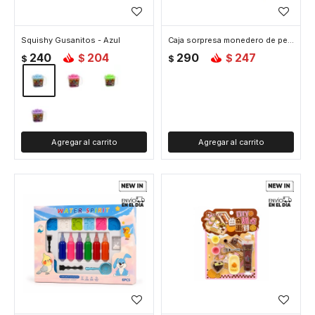
Squishy Gusanitos - Azul
Caja sorpresa monedero de peluche
240
204
290
247
$
$
$
$