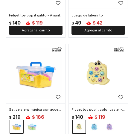
Fidget toy pop it gatito - Amarillo
Juego de laberinto
140
119
49
42
$
$
$
$
Set de arena mágica con accesorios - Amarillo
Fidget toy pop it color pastel - Amarillo
219
186
140
119
$
$
$
$