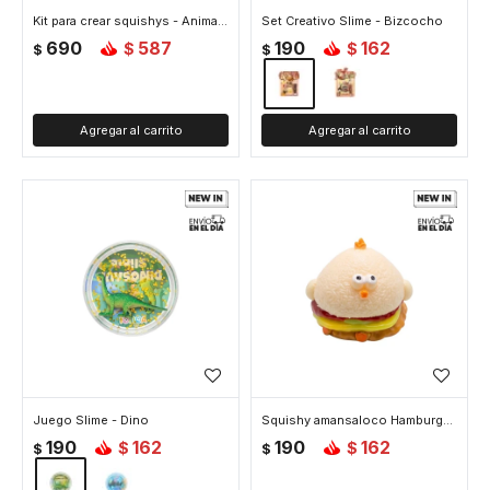
Kit para crear squishys - Animales Marinos
Set Creativo Slime - Bizcocho
690
587
190
162
$
$
$
$
Juego Slime - Dino
Squishy amansaloco Hamburguesa
190
162
190
162
$
$
$
$