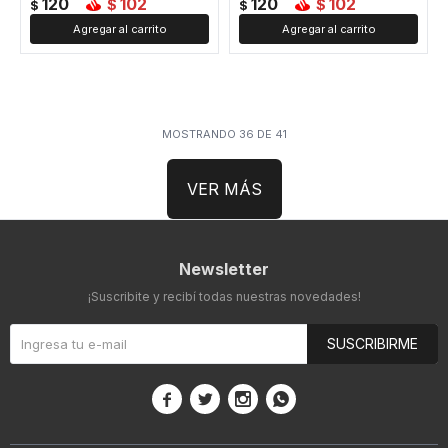
120
102
120
102
$
$
$
$
MOSTRANDO
36
DE
41
VER MÁS
Newsletter
¡Suscribite y recibí todas nuestras novedades!
SUSCRIBIRME



