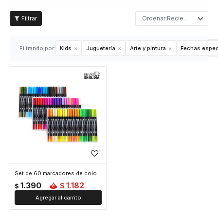
Recientes
Filtrando por:
Kids
Juguetería
Arte y pintura
Fechas espec
Set de 60 marcadores de colores
1.390
1.182
$
$