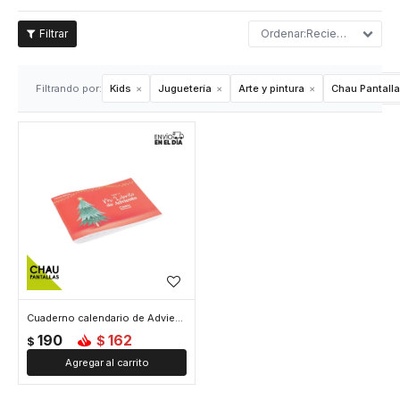
Recientes
Filtrando por:
Kids
Juguetería
Arte y pintura
Chau Pantall
Cuaderno calendario de Adviento
190
162
$
$