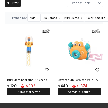
Recientes
Filtrando por:
Kids
Juguetería
Burbujeros
Color:
Amarillo
Burbujero basketball 18 cm de alto - Amarillo
Cámara burbujero cangrejo - Amarillo
120
102
440
374
$
$
$
$