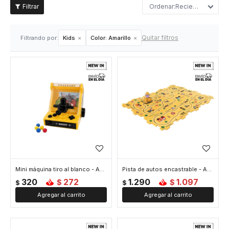
Recientes
Quitar filtros
Filtrando por:
Kids
Color:
Amarillo
Mini máquina tiro al blanco - Amarillo
Pista de autos encastrable - Amarillo
320
272
1.290
1.097
$
$
$
$