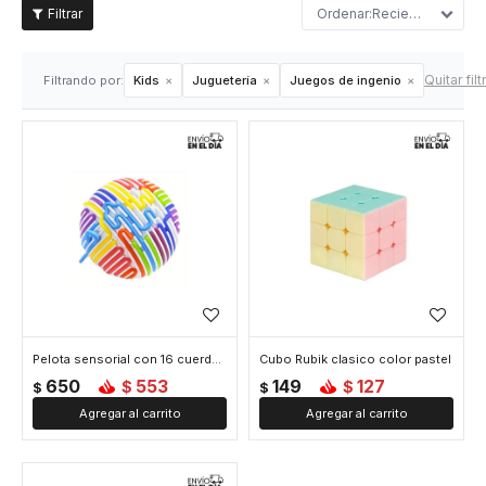
Recientes
Quitar filt
Filtrando por:
Kids
Juguetería
Juegos de ingenio
Pelota sensorial con 16 cuerdas de silicona
Cubo Rubik clasico color pastel
650
553
149
127
$
$
$
$