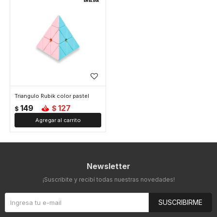
Triangulo Rubik color pastel
149
127
$
$
Newsletter
¡Suscribite y recibí todas nuestras novedades!
SUSCRIBIRME