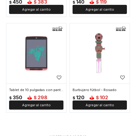
450
383
140
119
$
$
$
$
Tablet de 10 pulgadas con pantalla LCD para dibujar - Rosado
Burbujero fútbol - Rosado
350
298
120
102
$
$
$
$