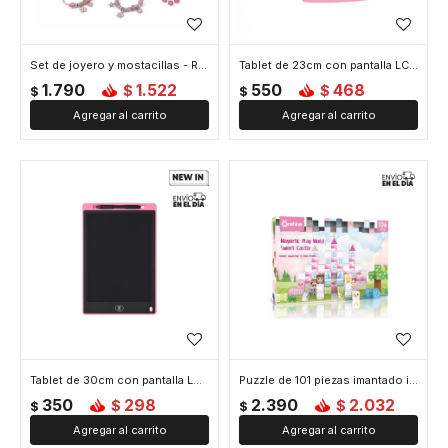
Set de joyero y mostacillas - Rosado
Tablet de 23cm con pantalla LCD para dibujar Dinosaurio - Rosado
1.790
1.522
550
468
$
$
$
$
Tablet de 30cm con pantalla LCD para dibujar - Rosado
Puzzle de 101 piezas imantado infantil - Rosado
350
298
2.390
2.032
$
$
$
$