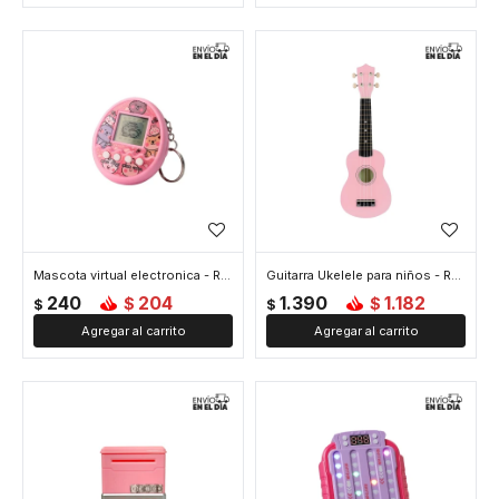
Mascota virtual electronica - Rosado
Guitarra Ukelele para niños - Rosado
240
204
1.390
1.182
$
$
$
$