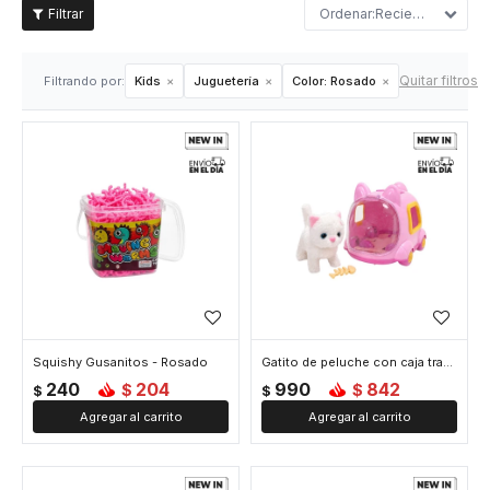
Recientes
Quitar filtros
Filtrando por:
Kids
Juguetería
Color:
Rosado
Squishy Gusanitos - Rosado
Gatito de peluche con caja transportadora - Rosado
240
204
990
842
$
$
$
$