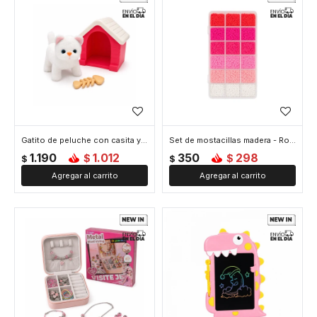
Gatito de peluche con casita y accesorios - Rosado
Set de mostacillas madera - Rosado
1.190
1.012
350
298
$
$
$
$