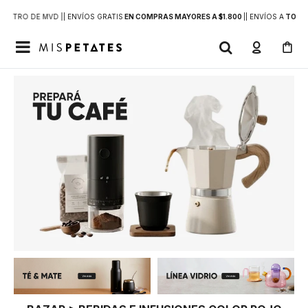
DENTRO DE MVD |
| ENVÍOS GRATIS
EN COMPRAS MAYORES A $1.800
|
| ENVÍOS A
TODO 
