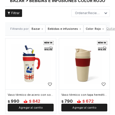
BAZAR > BEBIDAS E INFUSIONES COLOR ROJO
Recientes
Quitar
Filtrando por:
Bazar
Bebidas e infusiones
Color:
Rojo
Vaso térmico de acero con sorbito y tapita 750ml - Rojo
Vaso térmico con tapa hermética 450ml - Rojo
990
842
790
672
$
$
$
$