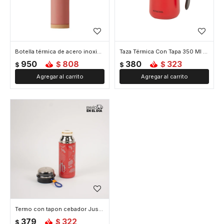
Botella térmica de acero inoxidable con asa y colores pastel 1000ML - Rojo
Taza Térmica Con Tapa 350 Ml - Rojo
950
808
380
323
$
$
$
$
Termo con tapon cebador Just Love 350 ml - Rojo
379
322
$
$