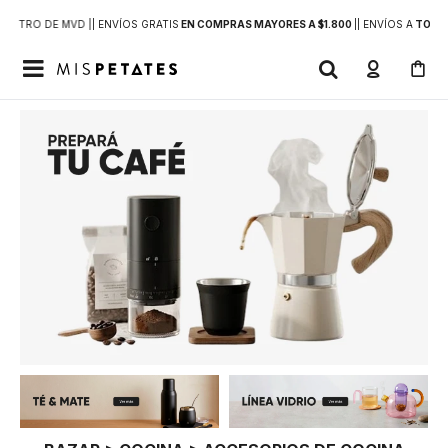
DENTRO DE MVD |
| ENVÍOS GRATIS
EN COMPRAS MAYORES A $1.800
|
| ENVÍOS A
TODO 
