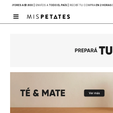
PRAS MAYORES A $1.800
|
| ENVÍOS A
TODO EL PAÍS
|
| RECIBÍ TU COMPRA
EN 2 HORAS
