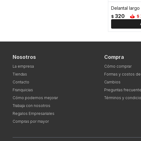
Delantal largo
320
$
$
Nosotros
Compra
La empresa
Cómo comprar
Tiendas
Formas y costos de
Contacto
Cambios
Franquicias
Preguntas frecuent
Cómo podemos mejorar
Términos y condici
Trabaja con nosotros
Regalos Empresariales
Compras por mayor