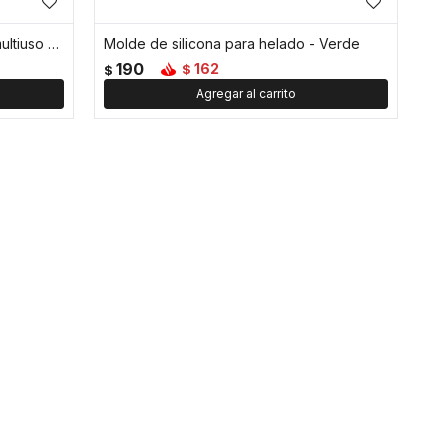
Cortador eléctrico de verduras multiuso - Verde
Molde de silicona para helado - Verde
190
162
$
$