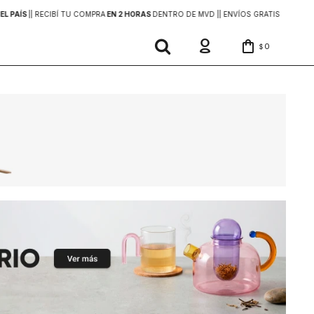
EL PAÍS
|
| RECIBÍ TU COMPRA
EN 2 HORAS
DENTRO DE MVD |
| ENVÍOS GRATIS
EN COMP
0
$