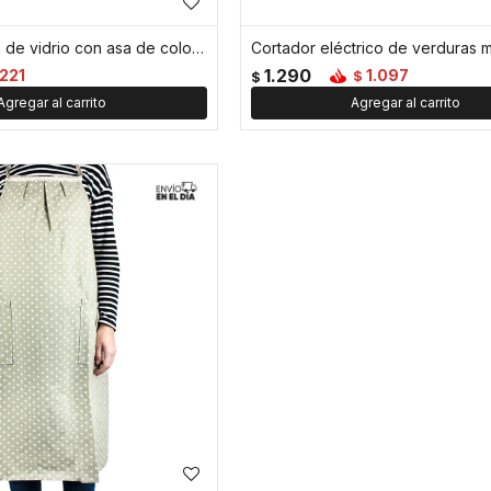
Taza facetada de vidrio con asa de color - 350ml - Verde
1.290
221
1.097
$
$