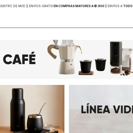
DENTRO DE MVD |
| ENVÍOS GRATIS
EN COMPRAS MAYORES A $1.800
|
| ENVÍOS A
TODO 