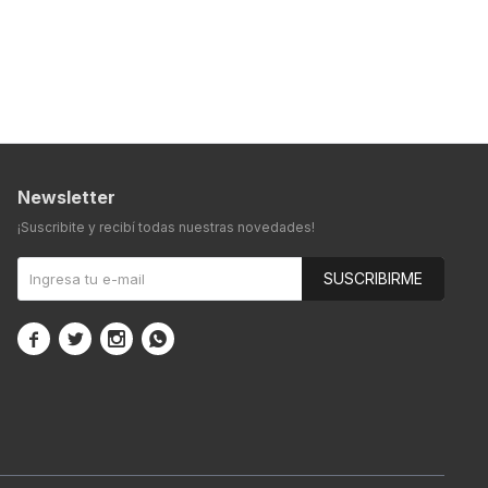
Newsletter
¡Suscribite y recibí todas nuestras novedades!
SUSCRIBIRME



