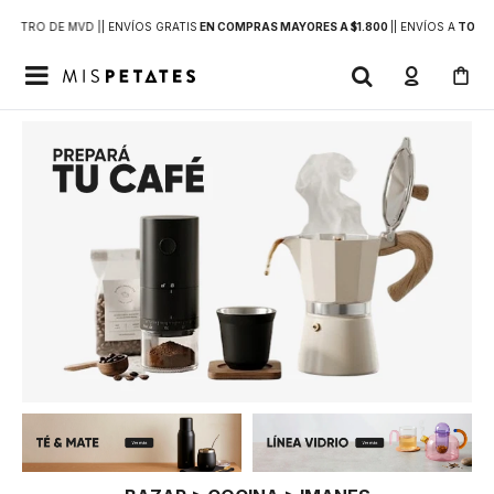
DENTRO DE MVD |
| ENVÍOS GRATIS
EN COMPRAS MAYORES A $1.800
|
| ENVÍOS A
TODO 
