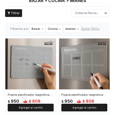
BAZAR > COCINA > IMANES
Recientes
Quitar filtros
Filtrando por:
Bazar
Cocina
Imanes
Pizarra planificador magnética acrílica mensual
Pizarra planificador magnética acrílica semanal
950
808
950
808
$
$
$
$