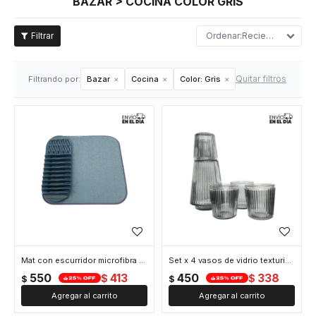
BAZAR > COCINA COLOR GRIS
Recientes
Quitar filtros
Filtrando por:
Bazar
Cocina
Color:
Gris
Mat con escurridor microfibra - Gris
Set x 4 vasos de vidrio texturizado más jarra - Gris
550
413
450
338
$
$
$
$