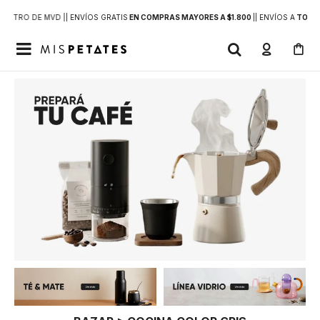
DENTRO DE MVD |
| ENVÍOS GRATIS
EN COMPRAS MAYORES A $1.800
|
| ENVÍOS A
TODO 
