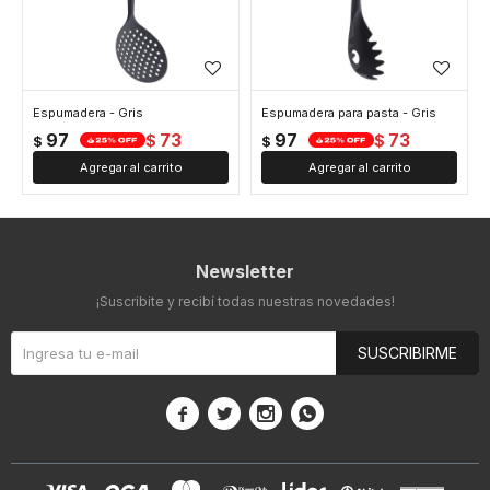
Espumadera - Gris
Espumadera para pasta - Gris
97
73
97
73
$
$
$
$
Newsletter
¡Suscribite y recibí todas nuestras novedades!
SUSCRIBIRME



