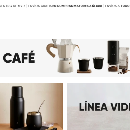
DENTRO DE MVD |
| ENVÍOS GRATIS
EN COMPRAS MAYORES A $1.800
|
| ENVÍOS A
TODO 