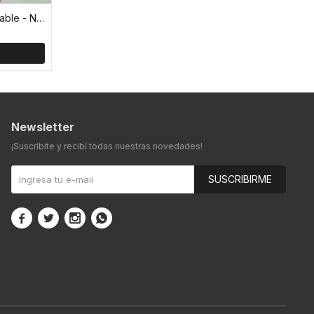
Base para fuentes calientes plegable - Negro
Newsletter
¡Suscribite y recibí todas nuestras novedades!
SUSCRIBIRME



