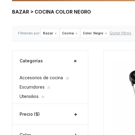
BAZAR > COCINA COLOR NEGRO
Quitar filtros
Filtrando por:
Bazar
Cocina
Color:
Negro
Categorías
Accesorios de cocina
(3)
Escurridores
(1)
Utensilios
(1)
Precio
($)
Color