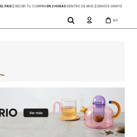
EL PAÍS
|
| RECIBÍ TU COMPRA
EN 2 HORAS
DENTRO DE MVD |
| ENVÍOS GRATIS
EN COMP
0
$