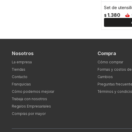
1.380
$
Nosotros
Compra
La empresa
Cómo comprar
Tiendas
Formas y costos de
Contacto
Cambios
Franquicias
Preguntas frecuent
Cómo podemos mejorar
Términos y condici
Trabaja con nosotros
Regalos Empresariales
Compras por mayor