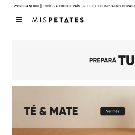
PRAS MAYORES A $1.800
|
| ENVÍOS A
TODO EL PAÍS
|
| RECIBÍ TU COMPRA
EN 2 HORAS
