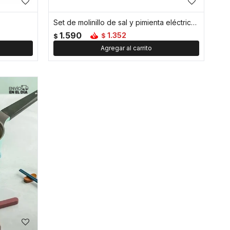
o
Set de molinillo de sal y pimienta eléctrico - Negro
1.590
1.352
$
$