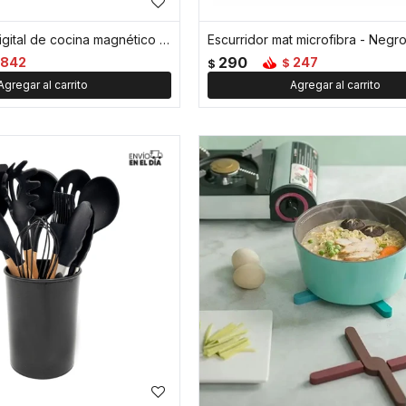
Termómetro digital de cocina magnético y con destapador - Negro
Escurridor mat microfibra - Negr
290
842
247
$
$