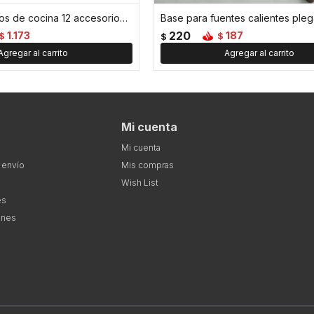
Set de utensillos de cocina 12 accesorios - Negro
220
1.173
187
$
$
$
Mi cuenta
Mi cuenta
 envío
Mis compras
Wish List
es
ones