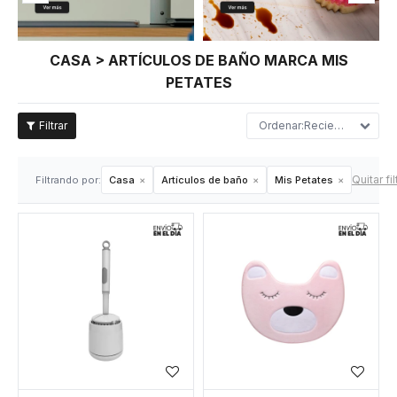
CASA > ARTÍCULOS DE BAÑO MARCA MIS
PETATES
Recientes
Quitar fi
Filtrando por:
Casa
Artículos de baño
Mis Petates