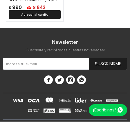
Set X3 de cerámica negro para baño
990
842
$
$
Newsletter
¡Suscribite y recibí todas nuestras novedades!
SUSCRIBIRME




¡Escribinos!
© Copyright 2026 / Mis Petates