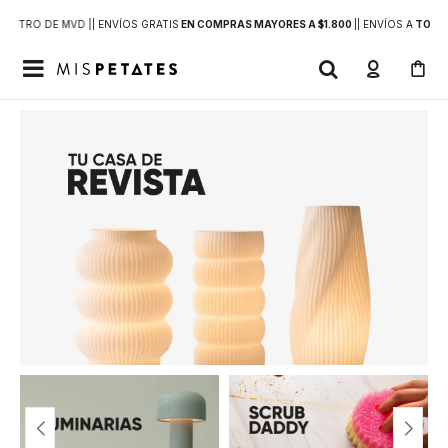
DENTRO DE MVD |
| ENVÍOS GRATIS
EN COMPRAS MAYORES A $1.800
|
| ENVÍOS A
TODO 
