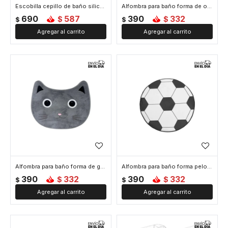
Escobilla cepillo de baño silicona con soporte - Blanco
Alfombra para baño forma de oso - Rosa
690
587
390
332
$
$
$
$
Alfombra para baño forma de gato - Negro
Alfombra para baño forma pelota fútbol - Negro
390
332
390
332
$
$
$
$