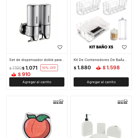
Set de dispensador doble para liquidos con tapa hermética - Transparente
Kit De Contenedores De BaÃ±o X5
1.880
1.598
1.071
$
1.190
$
$
10
$
910
$