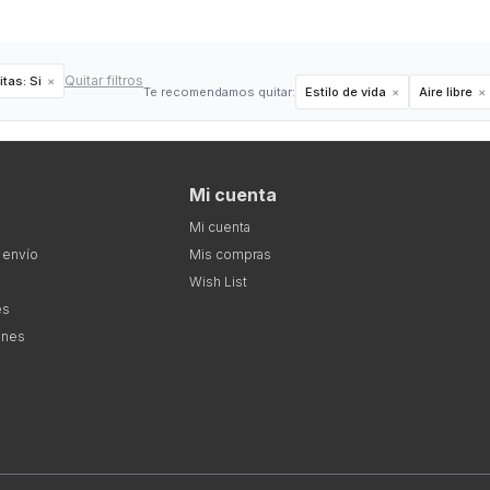
Quitar filtros
itas:
Si
Te recomendamos quitar:
Estilo de vida
Aire libre
Mi cuenta
Mi cuenta
 envío
Mis compras
Wish List
es
ones