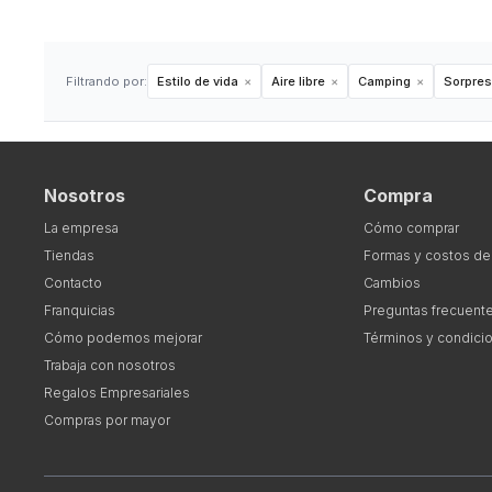
Filtrando por:
Estilo de vida
Aire libre
Camping
Sorpres
Nosotros
Compra
La empresa
Cómo comprar
Tiendas
Formas y costos de
Contacto
Cambios
Franquicias
Preguntas frecuent
Cómo podemos mejorar
Términos y condici
Trabaja con nosotros
Regalos Empresariales
Compras por mayor