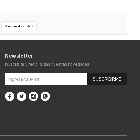
Sorpresitas:
Si
Newsletter
¡Suscribite y recibí todas nuestras novedades!
SUSCRIBIRME



