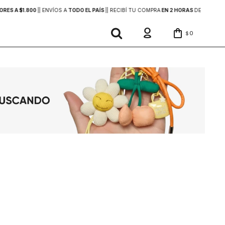
ES A $1.800
|
| ENVÍOS A
TODO EL PAÍS
|
| RECIBÍ TU COMPRA
EN 2 HORAS
DENTRO DE 
0
$