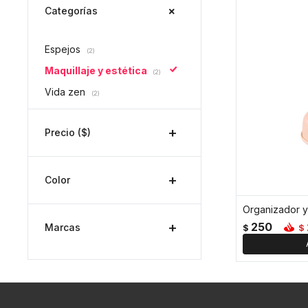
Categorías
Espejos
(2)
Maquillaje y estética
(2)
Vida zen
(2)
Precio
($)
Color
250
Marcas
$
$