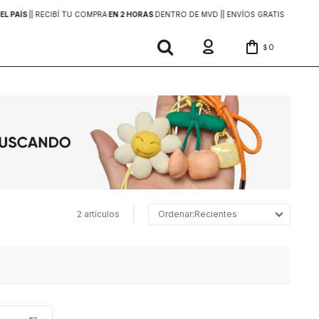
EL PAÍS
|
| RECIBÍ TU COMPRA
EN 2 HORAS
DENTRO DE MVD |
| ENVÍOS GRATIS
EN COMP
0
$
2 artículos
Recientes