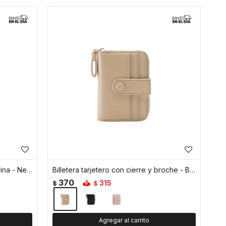
Billetera monedero tarjetero cuerina - Negro
Billetera tarjetero con cierre y broche - Beige
370
315
$
$