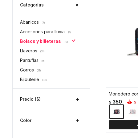
Categorías
Abanicos
(7)
Accesorios para lluvia
(8)
Bolsos y billeteras
(19)
Llaveros
(31)
Pantuflas
(9)
Gorros
(11)
Bijouterie
(33)
Precio
($)
350
$
$
Color