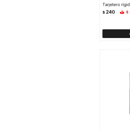
Tarjetero rígi
240
$
$