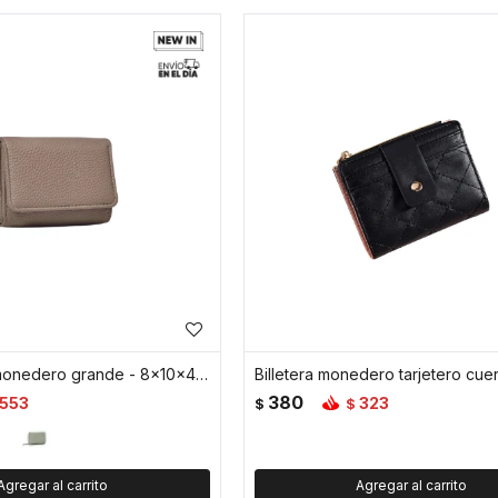
Billetera con monedero grande - 8x10x4cm - Beige
380
553
323
$
$