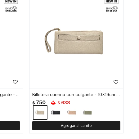
Billetera tarjetero cuerina con colgante - 11x14cm - Marron
Billetera cuerina con colgante - 10x19cm - Beige
750
638
$
$