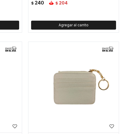
240
204
$
$