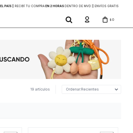
EL PAÍS
|
| RECIBÍ TU COMPRA
EN 2 HORAS
DENTRO DE MVD |
| ENVÍOS GRATIS
EN COMP
0
$
19 artículos
Recientes