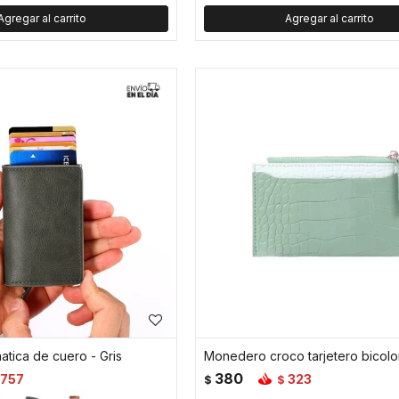
matica de cuero - Gris
Monedero croco tarjetero bicolo
380
757
323
$
$