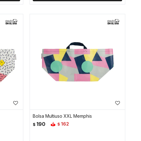
Bolsa Multiuso XXL Memphis
190
162
$
$