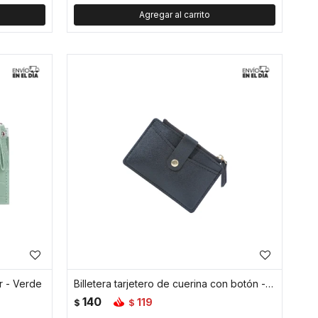
r - Verde
Billetera tarjetero de cuerina con botón - Negro
140
119
$
$