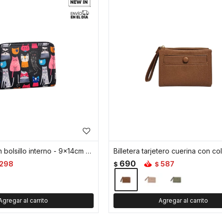
Monedero con bolsillo interno - 9x14cm - Gato
690
298
587
$
$