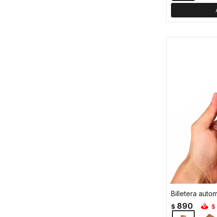
Billetera auto
890
$
$