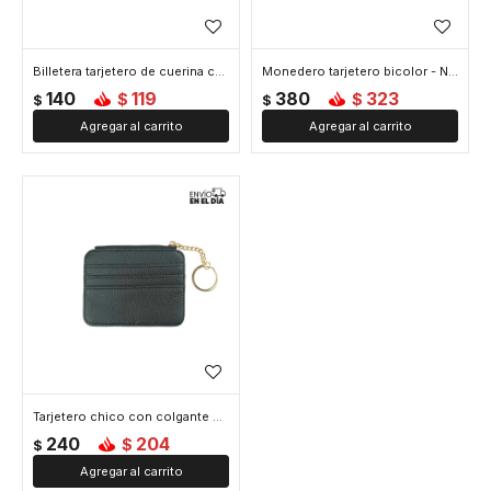
Billetera tarjetero de cuerina con botón - Negro
Monedero tarjetero bicolor - Negro
140
119
380
323
$
$
$
$
Tarjetero chico con colgante de llavero - Negro
240
204
$
$