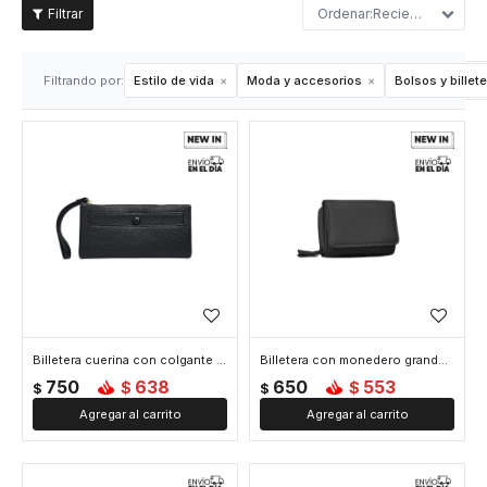
Recientes
Filtrando por:
Estilo de vida
Moda y accesorios
Bolsos y billet
Billetera cuerina con colgante - 10x19cm - Negro
Billetera con monedero grande - 8x10x4cm - Negro
750
638
650
553
$
$
$
$