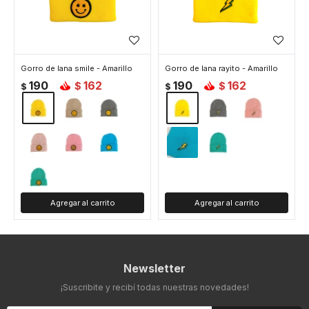
Gorro de lana smile - Amarillo
Gorro de lana rayito - Amarillo
190
162
190
162
$
$
$
$
Newsletter
¡Suscribite y recibí todas nuestras novedades!