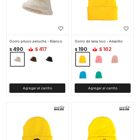
Gorro piluso peluche - Blanco
Gorro de lana liso - Amarillo
490
417
190
162
$
$
$
$