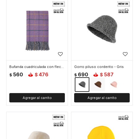
Bufanda cuadriculada con flecos - 58x180cm - Violeta
Gorro piluso corderito - Gris
560
476
690
587
$
$
$
$