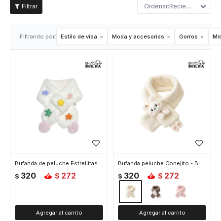
Recientes
Filtrando por:
Estilo de vida
Moda y accesorios
Gorros
Mi
Bufanda de peluche Estrellitas - Blanco
Bufanda peluche Conejito - Blanco
320
272
320
272
$
$
$
$