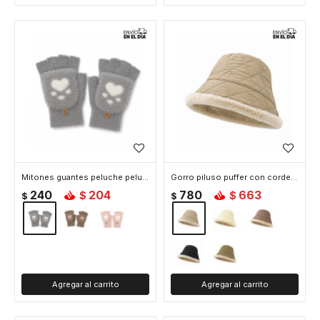
Mitones guantes peluche peludito Huella - Gris Claro
Gorro piluso puffer con corderito - Beige
240
204
780
663
$
$
$
$