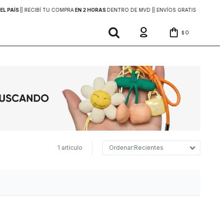
EL PAÍS
|
| RECIBÍ TU COMPRA
EN 2 HORAS
DENTRO DE MVD |
| ENVÍOS GRATIS
EN COMP
0
$
1 artículo
Recientes