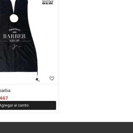
 barba
467