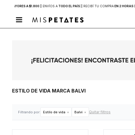
PRAS MAYORES A $1.800
|
| ENVÍOS A
TODO EL PAÍS
|
| RECIBÍ TU COMPRA
EN 2 HORAS

ESTILO DE VIDA MARCA BALVI
Quitar filtros
Filtrando por:
Estilo de vida
Balvi