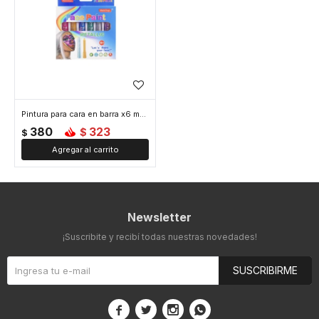
Pintura para cara en barra x6 metalizada
380
323
$
$
Newsletter
¡Suscribite y recibí todas nuestras novedades!
SUSCRIBIRME



