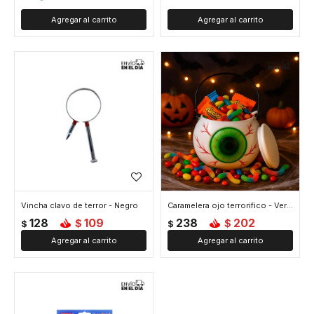
Vincha clavo de terror - Negro
Caramelera ojo terrorifico - Verde
128
109
238
202
$
$
$
$