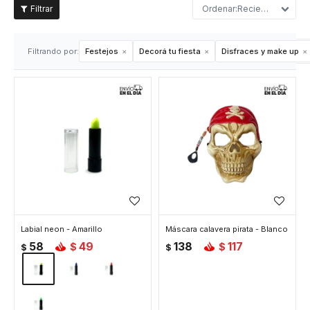
Recientes
Filtrando por:
Festejos
Decorá tu fiesta
Disfraces y make up
Labial neon - Amarillo
Máscara calavera pirata - Blanco
58
49
138
117
$
$
$
$