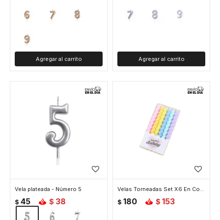
Vela plateada - Número 5
Velas Torneadas Set X6 En Colores Pasteles
45
38
180
153
$
$
$
$