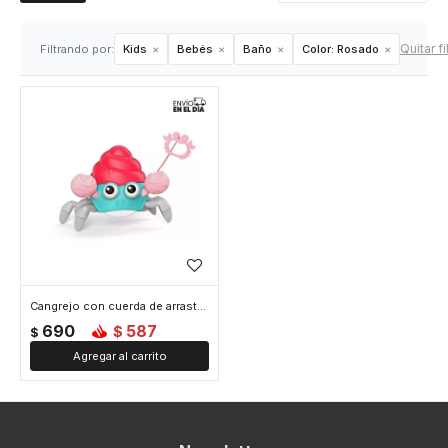
Quitar fi
Filtrando por:
Kids
Bebés
Baño
Color:
Rosado
Cangrejo con cuerda de arrastre apto agua - Rosado
690
587
$
$