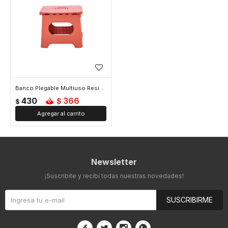
Banco Plegable Multiuso Resistente - Naranja
430
366
$
$
Newsletter
¡Suscribite y recibí todas nuestras novedades!
SUSCRIBIRME