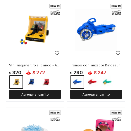
Mini máquina tiro al blanco - Amarillo
Trompo con lanzador Dinosaurio - Azul
320
272
290
247
$
$
$
$