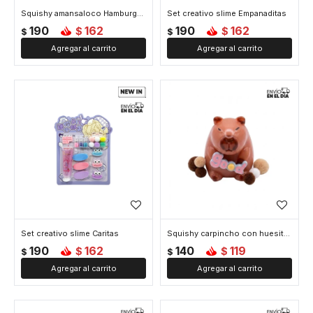
Squishy amansaloco Hamburguesa
Set creativo slime Empanaditas
190
162
190
162
$
$
$
$
Set creativo slime Caritas
Squishy carpincho con huesito - Marron
190
162
140
119
$
$
$
$