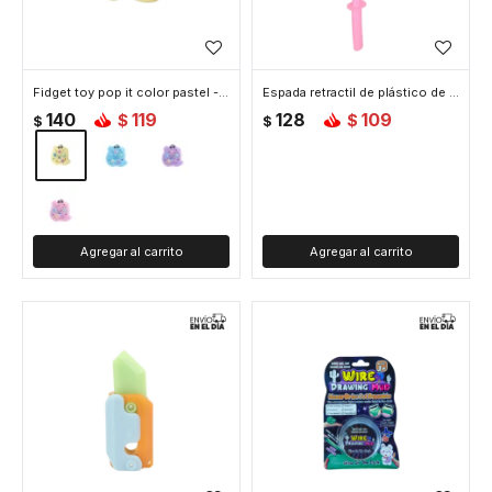
Fidget toy pop it color pastel - Amarillo
Espada retractil de plástico de 75 cm de largo - Rosada
140
119
128
109
$
$
$
$