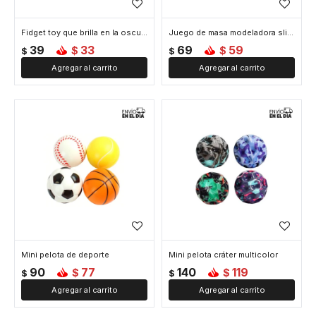
Fidget toy que brilla en la oscuridad
Juego de masa modeladora slime incandescente
39
33
69
59
$
$
$
$
Mini pelota de deporte
Mini pelota cráter multicolor
90
77
140
119
$
$
$
$