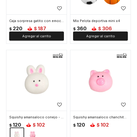
Caja sorpresa gatito con emociones
Mix Pelota deportiva mini x4
220
187
360
306
$
$
$
$
Squishy amansaloco conejo - Blanco
Squishy amansaloco chanchito - Rosa
120
102
120
102
$
$
$
$