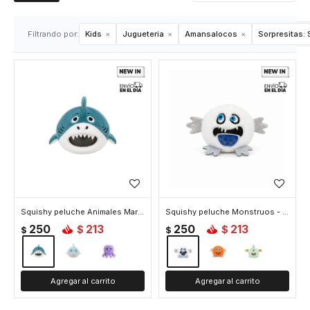
Filtrando por:
Kids
Juguetería
Amansalocos
Sorpresitas:
S
Squishy peluche Animales Marinos - Azul
Squishy peluche Monstruos - Blanco
250
213
250
213
$
$
$
$