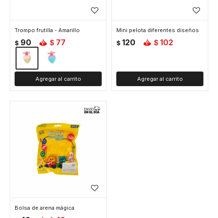
Trompo frutilla - Amarillo
Mini pelota diferentes diseños
90
77
120
102
$
$
$
$
Bolsa de arena mágica