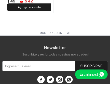
49
42
$
$
MOSTRANDO
35
DE
35
Newsletter
¡Suscribite y recibí todas nuestras novedades!
SUSCRIBIRME
¡Escribinos!



