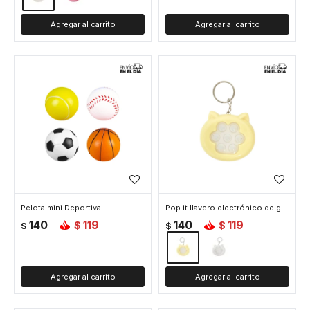
Pelota mini Deportiva
Pop it llavero electrónico de gatito - Amarillo
140
119
140
119
$
$
$
$