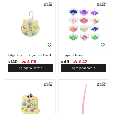
Fidget toy pop it gatito - Amarillo
Juego de laberinto
140
119
49
42
$
$
$
$