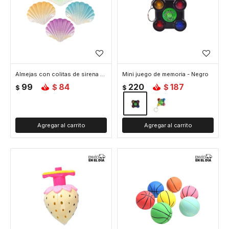
Almejas con colitas de sirena sorpresa para agua
Mini juego de memoria - Negro
99
84
220
187
$
$
$
$