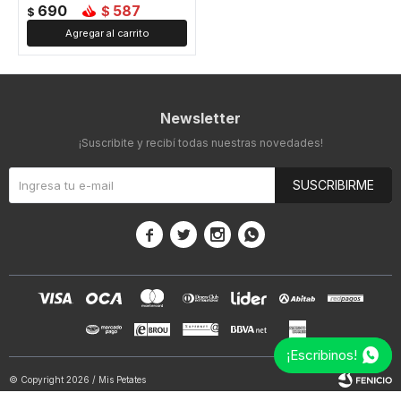
690
587
$
$
Newsletter
¡Suscribite y recibí todas nuestras novedades!
SUSCRIBIRME




¡Escribinos!
© Copyright 2026 / Mis Petates