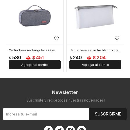
Cartuchera rectangular - Gris
Cartuchera estuche blanco con cierre - Gris
530
451
240
204
$
$
$
$
Newsletter
¡Suscribite y recibí todas nuestras novedades!
SUSCRIBIRME