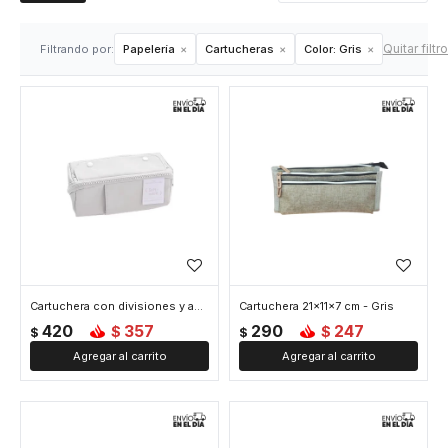
Quitar filtr
Filtrando por:
Papelería
Cartucheras
Color:
Gris
Cartuchera con divisiones y apertura completa - Gris
Cartuchera 21x11x7 cm - Gris
420
357
290
247
$
$
$
$