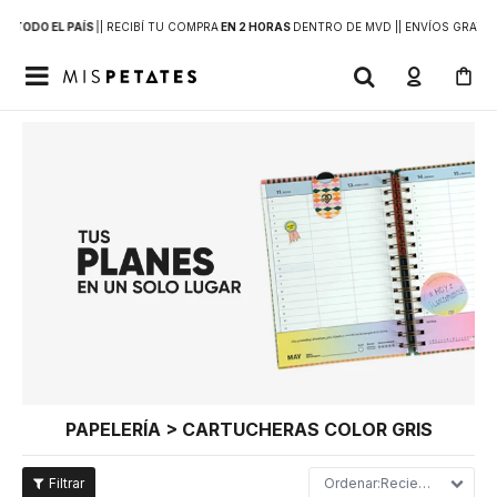
 A
TODO EL PAÍS
|
| RECIBÍ TU COMPRA
EN 2 HORAS
DENTRO DE MVD |
| ENVÍOS GRATIS

PAPELERÍA > CARTUCHERAS COLOR GRIS
Recientes