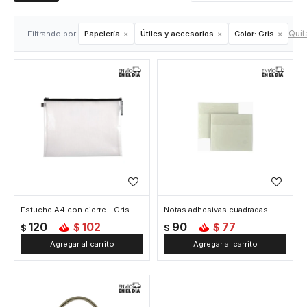
Quita
Filtrando por:
Papelería
Útiles y accesorios
Color:
Gris
Estuche A4 con cierre - Gris
Notas adhesivas cuadradas - Gris
120
102
90
77
$
$
$
$