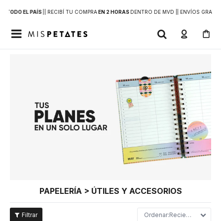
 A
TODO EL PAÍS
|
| RECIBÍ TU COMPRA
EN 2 HORAS
DENTRO DE MVD |
| ENVÍOS GRATIS

PAPELERÍA > ÚTILES Y ACCESORIOS
Recientes