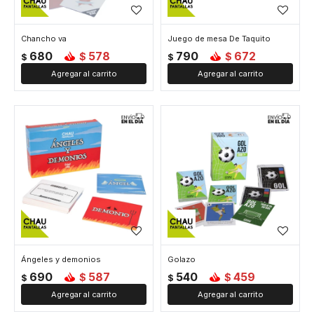
Chancho va
Juego de mesa De Taquito
680
578
790
672
$
$
$
$
Ángeles y demonios
Golazo
690
587
540
459
$
$
$
$