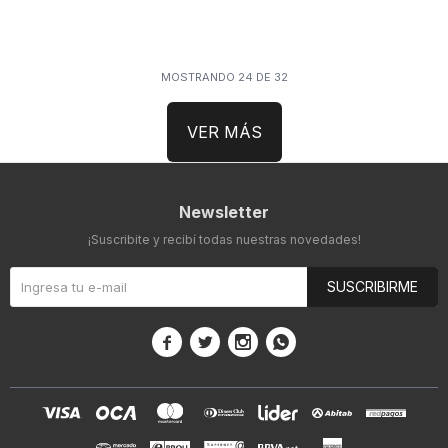
MOSTRANDO
24
DE
32
VER MÁS
Newsletter
¡Suscribite y recibí todas nuestras novedades!
SUSCRIBIRME



