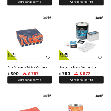
Que Suene la Trivia - Cápsula Deco
Juego de Mesa Vende Humo
890
757
790
672
$
$
$
$