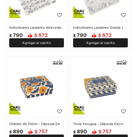
Individuales Lavables Abecedario + Frutas y Verduras
Individuales Lavables Granja + Bajo el mar
790
672
790
672
$
$
$
$
Charlas de Sillón - Cápsula Deco
Trivia Yorugua - Cápsula Deco
890
757
890
757
$
$
$
$