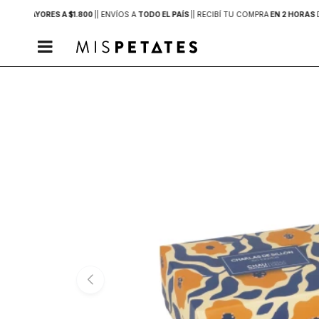
PRAS MAYORES A $1.800
|
| ENVÍOS A
TODO EL PAÍS
|
| RECIBÍ TU COMPRA
EN 2 HORAS
