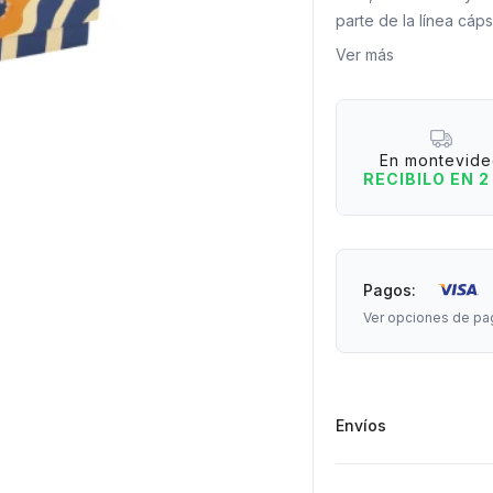
parte de la línea cá
no solo entretiene, s
Ver más
tener siempre a man
Stock limitado.
Contenido: 180 cartas
En montevid
Edad recomendada: 
RECIBILO EN 2
Pagos:
Ver opciones de pa
Envíos