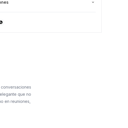
ones

 y conversaciones
 elegante que no
no en reuniones,