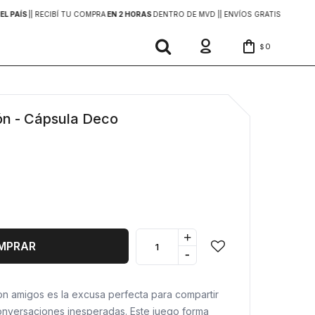
EL PAÍS
|
| RECIBÍ TU COMPRA
EN 2 HORAS
DENTRO DE MVD |
| ENVÍOS GRATIS
EN COMP
0
$
lón - Cápsula Deco
+
MPRAR
-
on amigos es la excusa perfecta para compartir
conversaciones inesperadas. Este juego forma