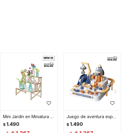
Mini Jardín en Miniatura para Armar
Juego de aventura espacial con pista de autitos
1.490
1.490
$
$