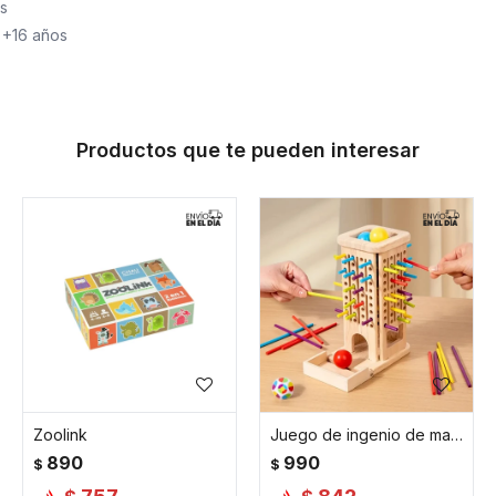
as
 +16 años
Productos que te pueden interesar
Zoolink
Juego de ingenio de madera
890
990
$
$