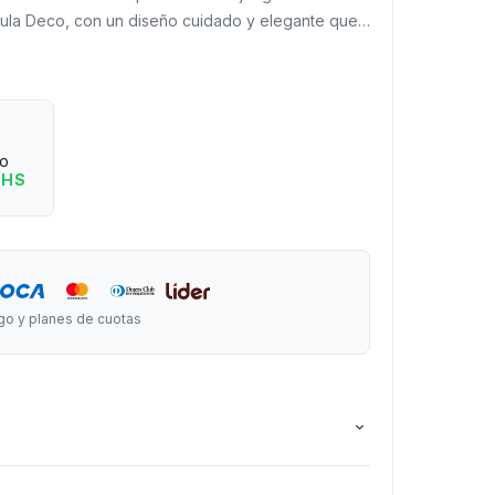
psula Deco, con un diseño cuidado y elegante que
ino que también decora. Una propuesta ideal para
o en reuniones, sobremesas momentos especiales.
eo
+16 años
 HS
go y planes de cuotas