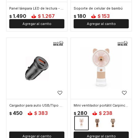
Panel lámpara LED de lectura - Blanco
Soporte de celular de bambú
1.490
1.267
180
153
$
$
$
$
Cargador para auto USB/Tipo C - Negro
Mini ventilador portátil Carpincho – recargable y con base - Blanco
450
383
280
238
$
$
$
$