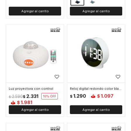
Luz proyectora con control
Reloj digital redondo color blanco
1.290
1.097
2.331
$
2.590
$
$
10
$
1.981
$