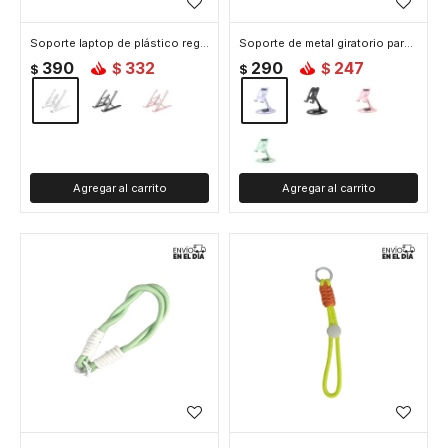
Soporte laptop de plástico regulable - Blanco
Soporte de metal giratorio para celular o tablet - Lila
390
332
290
247
$
$
$
$