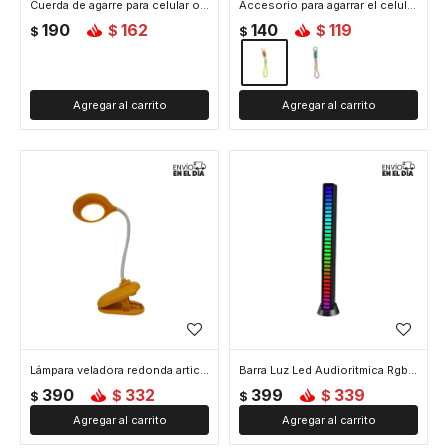
Cuerda de agarre para celular o llaves - Verde
Accesorio para agarrar el celular - Amarillo
190
162
140
119
$
$
$
$
Lámpara veladora redonda articulada con base pinza - Amarilla
Barra Luz Led Audioritmica Rgb Gamer Tiktok
390
332
399
339
$
$
$
$