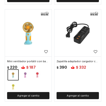
Mini ventilador portátil con base - Amarillo
Zapatilla adaptador cargador con enchufe y puertos USB x2 y tipo C x2 - Negro
220
187
390
332
$
$
$
$