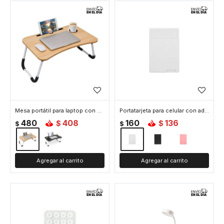
Mesa portátil para laptop con soporte y portavaso - Madera
Portatarjeta para celular con adhesivo - Blanco
480
408
160
136
$
$
$
$