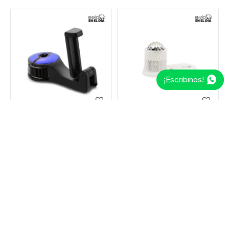
¡Escribinos!
Soporte de celular para el apoya cabeza del auto - Azul
Cargador inalámbrico de celular con luz proyectora
180
153
1.290
1.097
$
$
$
$