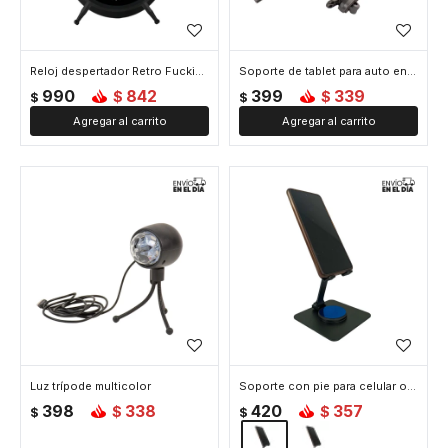
Reloj despertador Retro Fucking Alarm
Soporte de tablet para auto en apoya cabeza
990
842
399
339
$
$
$
$
Luz trípode multicolor
Soporte con pie para celular o tablet - Negro
398
338
420
357
$
$
$
$