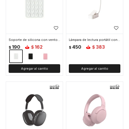
Soporte de silicona con ventosa doble para celular - Blanco
Lámpara de lectura portátil con pinza - Blanco
190
162
450
383
$
$
$
$