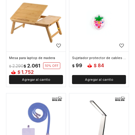
Mesa para laptop de madera
Sujetador protector de cables - Frutilla
99
84
2.061
$
2.290
$
$
10
$
1.752
$