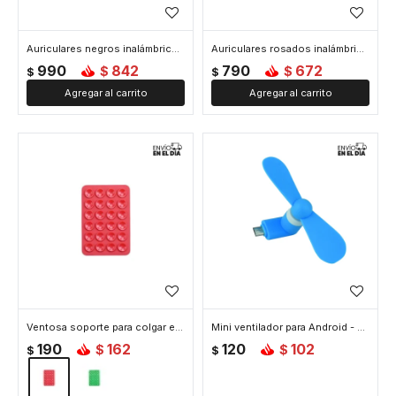
Auriculares negros inalámbricos - Negro
Auriculares rosados inalámbricos - Rosa
990
842
790
672
$
$
$
$
Ventosa soporte para colgar el celular - Rojo
Mini ventilador para Android - Celeste
190
162
120
102
$
$
$
$