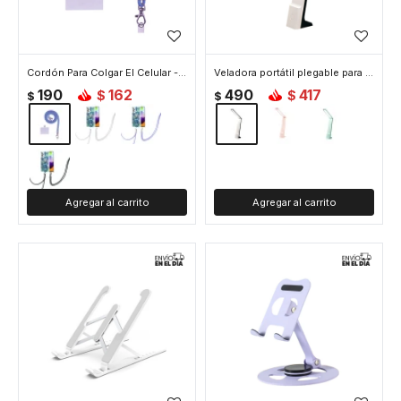
Cordón Para Colgar El Celular - Azul
Veladora portátil plegable para escritorio - Blanco
190
162
490
417
$
$
$
$