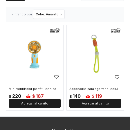
Filtrando por:
Color:
Amarillo
Mini ventilador portátil con base - Amarillo
Accesorio para agarrar el celular - Amarillo
220
187
140
119
$
$
$
$