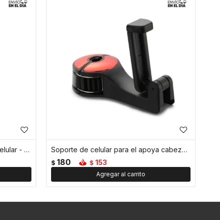
Ventosa soporte para colgar el celular - Rojo
Soporte de celular para el apoya cabeza del auto - Rojo
180
153
$
$