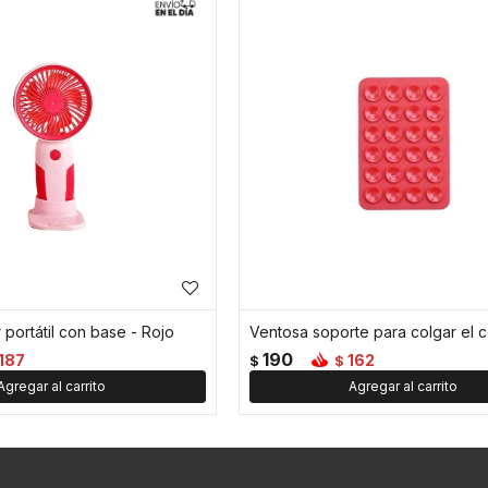
r portátil con base - Rojo
190
187
162
$
$