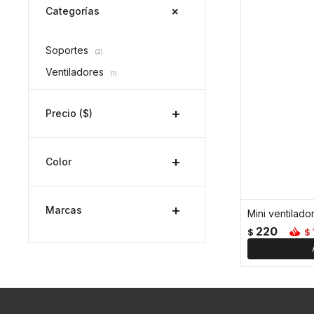
Categorías
Soportes
(2)
Ventiladores
(1)
Precio
($)
Color
Marcas
Mini ventilado
220
$
$