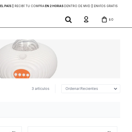
EL PAÍS
|
| RECIBÍ TU COMPRA
EN 2 HORAS
DENTRO DE MVD |
| ENVÍOS GRATIS
EN COMP
0
$
3 artículos
Recientes