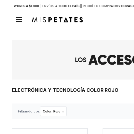
PRAS MAYORES A $1.800
|
| ENVÍOS A
TODO EL PAÍS
|
| RECIBÍ TU COMPRA
EN 2 HORAS

ELECTRÓNICA Y TECNOLOGÍA COLOR ROJO
Filtrando por:
Color:
Rojo