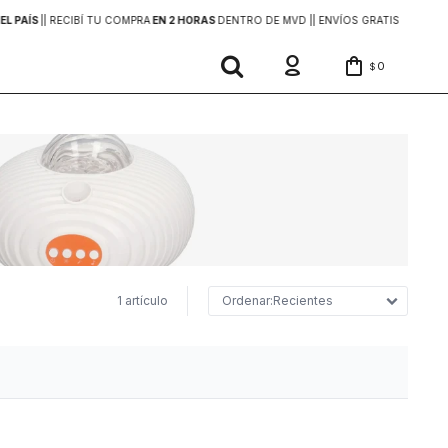
EL PAÍS
|
| RECIBÍ TU COMPRA
EN 2 HORAS
DENTRO DE MVD |
| ENVÍOS GRATIS
EN COMP
0
$
1 artículo
Recientes