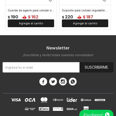
Cuerda de agarre para celular o llaves - Verde
Soporte para celular regulable - Verde
190
162
220
187
$
$
$
$
Newsletter
¡Suscribite y recibí todas nuestras novedades!
SUSCRIBIRME




¡Escribinos!