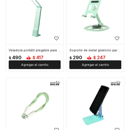
Veladora portátil plegable para escritorio - Verde
Soporte de metal giratorio para celular o tablet - Verde
490
417
290
247
$
$
$
$