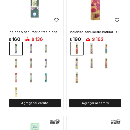
Incienso sahumerio tradicional - 7chakras
Incienso sahumerio natural - Canela
160
136
190
162
$
$
$
$