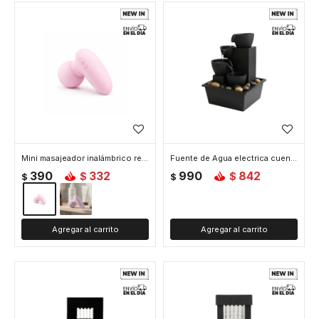
Mini masajeador inalámbrico recargable - Rosado
Fuente de Agua electrica cuencos facetados - Negro
390
332
990
842
$
$
$
$