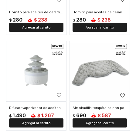
Hornito para aceites de cerámica Clásico - Negro
Hornito para aceites de cerámica Honguito - Rojo
280
238
280
238
$
$
$
$
Difusor vaporizador de aceites estilo fuente - Blanco
Almohadilla terapéutica con peso para cuello y hombros - Negro
1.490
1.267
690
587
$
$
$
$