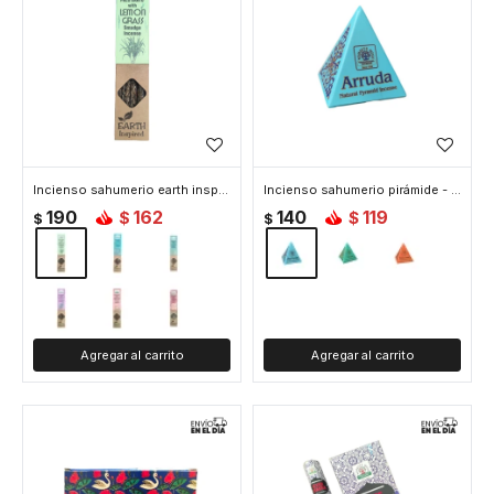
Incienso sahumerio earth inspired - Citronela
Incienso sahumerio pirámide - Arruda
190
162
140
119
$
$
$
$