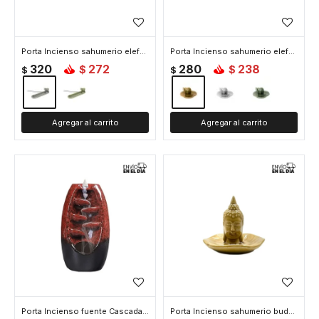
Porta Incienso sahumerio elefante - Gris
Porta Incienso sahumerio elefante redondo - Amarillo
320
272
280
238
$
$
$
$
Porta Incienso fuente Cascada de ceramica para cono 17*8 cm - Rojo
Porta Incienso sahumerio buda redondo - Amarillo