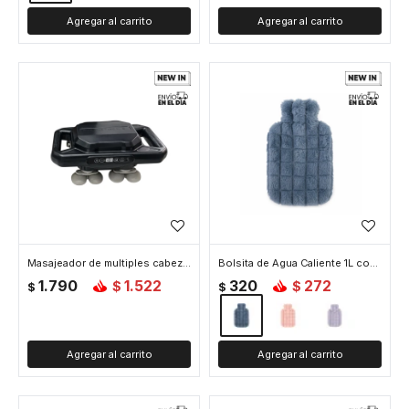
Masajeador de multiples cabezas - Negro
Bolsita de Agua Caliente 1L con Funda de Peluche Suave - Azul
1.790
1.522
320
272
$
$
$
$