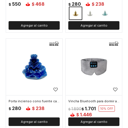
550
468
280
238
$
$
$
$
Porta incienso cono fuente cascada de ceramica en forma de flor - Azul
Vincha Bluetooth para dormir antiestrés - Gris
280
238
1.701
$
$
1.890
$
10
$
1.446
$