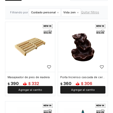
Quitar filtros
Filtrando por:
Cuidado personal
Vida zen
Masajeador de pies de madera
Porta Incienso cascada de cerámica para cono Hojas - Negro
390
332
360
306
$
$
$
$