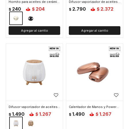
Hornito para aceites de cerámica - 8x8x7cm - Blanco
Difusor vaporizador de aceites con visor tipo estufa a leña - 24x10x11cm - Negro
240
204
2.790
2.372
$
$
$
$
Difusor vaporizador de aceites con tapa de madera - 9x12cm - Blanco
Calentador de Manos y Powerbank de bolsillo - Rosado
1.490
1.267
1.490
1.267
$
$
$
$