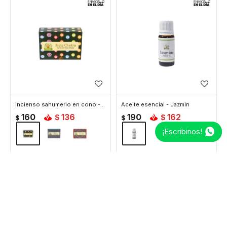
Incienso sahumerio en cono - 7chakras
Aceite esencial - Jazmin
160
136
190
162
$
$
$
$
¡Escribinos!