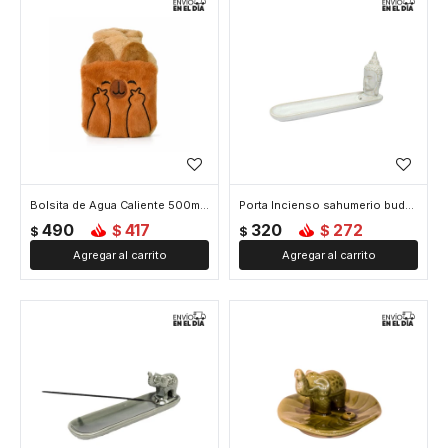
Bolsita de Agua Caliente 500ml con Funda de Peluche Carpincho - Marron
Porta Incienso sahumerio buda - Blanco
490
417
320
272
$
$
$
$