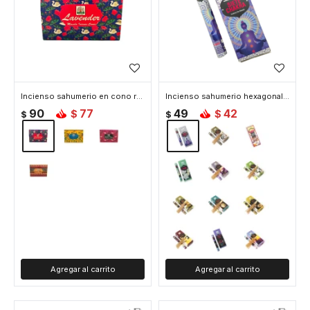
Incienso sahumerio en cono royal collection - Lavanda
Incienso sahumerio hexagonal - 7chakras
90
77
49
42
$
$
$
$