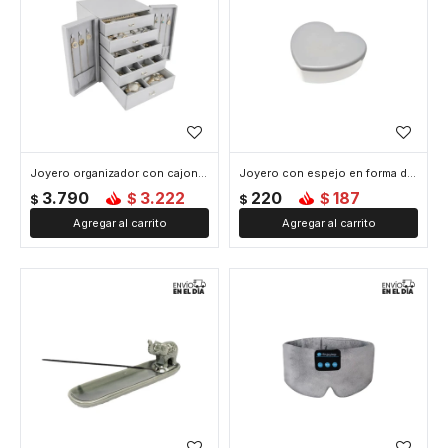
Joyero organizador con cajones y puertitas - 21x17x24cm - Gris
Joyero con espejo en forma de corazon - 10x9x3cm - Gris
3.790
3.222
220
187
$
$
$
$