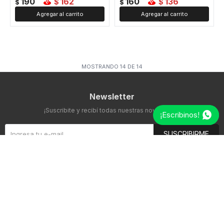
190
162
160
136
$
$
$
$
MOSTRANDO
14
DE
14
Newsletter
¡Suscribite y recibí todas nuestras novedades!
¡Escribinos!
SUSCRIBIRME



