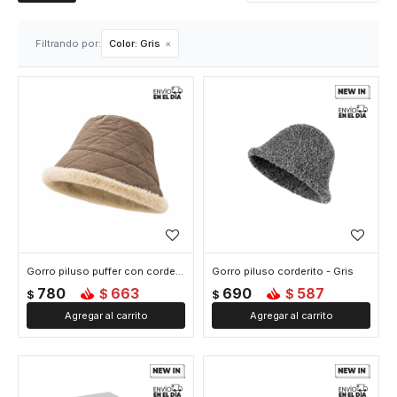
Filtrando por:
Color:
Gris
Gorro piluso puffer con corderito - Gris
Gorro piluso corderito - Gris
780
663
690
587
$
$
$
$