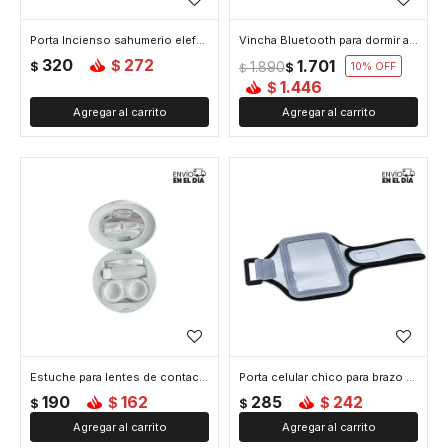
Porta Incienso sahumerio elefante - Gris
Vincha Bluetooth para dormir antiestrés - Gris
320
272
1.701
$
$
1.890
$
10
$
1.446
$
Estuche para lentes de contacto con espejo - Gris
Porta celular chico para brazo - Gris
190
162
285
242
$
$
$
$