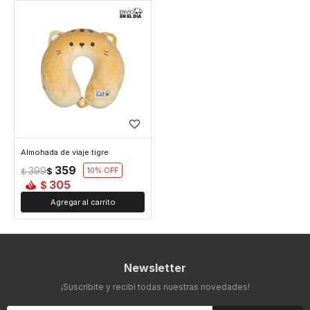
Almohada de viaje tigre
359
399
$
10
$
305
$
Newsletter
¡Suscribite y recibí todas nuestras novedades!