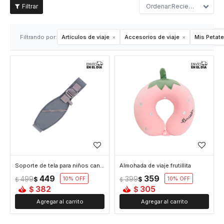
Recientes
Filtrando por:
Artículos de viaje
Accesorios de viaje
Mis Petat
Soporte de tela para niños canguro
Almohada de viaje frutillita
449
359
499
399
$
10
$
10
$
$
382
305
$
$