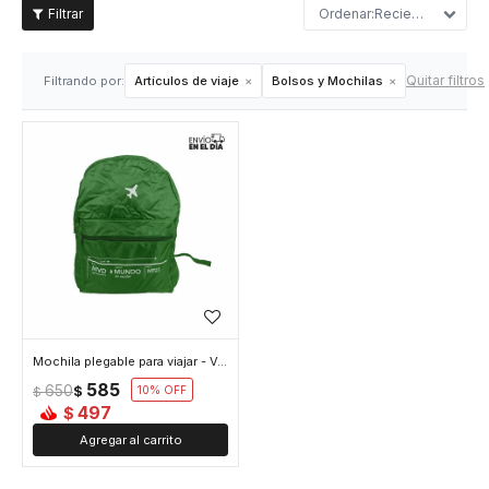
Recientes
Quitar filtros
Filtrando por:
Artículos de viaje
Bolsos y Mochilas
Mochila plegable para viajar - Verde
585
650
$
10
$
497
$