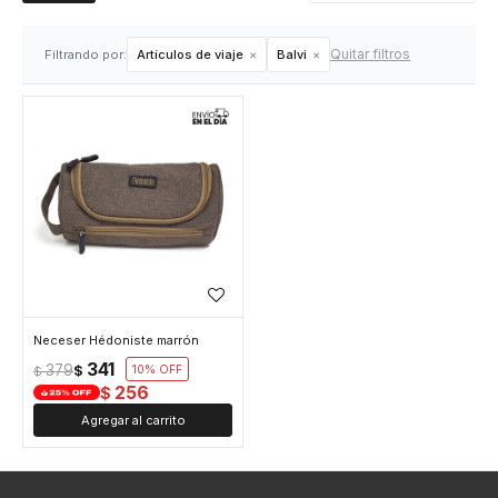
Quitar filtros
Filtrando por:
Artículos de viaje
Balvi
Neceser Hédoniste marrón
341
379
$
10
$
256
$