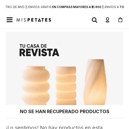
DENTRO DE MVD |
| ENVÍOS GRATIS
EN COMPRAS MAYORES A $1.800
|
| ENVÍOS A
TODO 

NO SE HAN RECUPERADO PRODUCTOS
¡Lo sentimos! No hay productos en esta