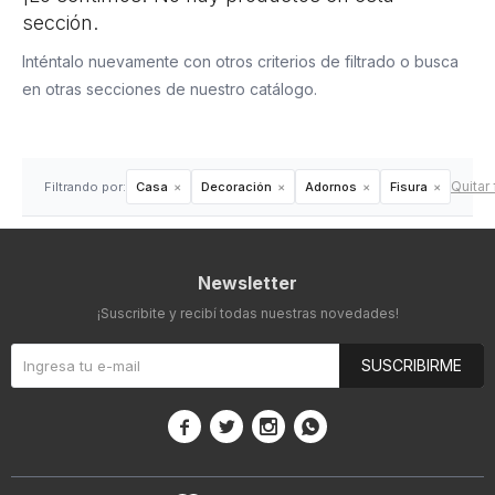
sección.
Inténtalo nuevamente con otros criterios de filtrado o busca
en otras secciones de nuestro catálogo.
Quitar 
Filtrando por:
Casa
Decoración
Adornos
Fisura
Newsletter
¡Suscribite y recibí todas nuestras novedades!
SUSCRIBIRME



