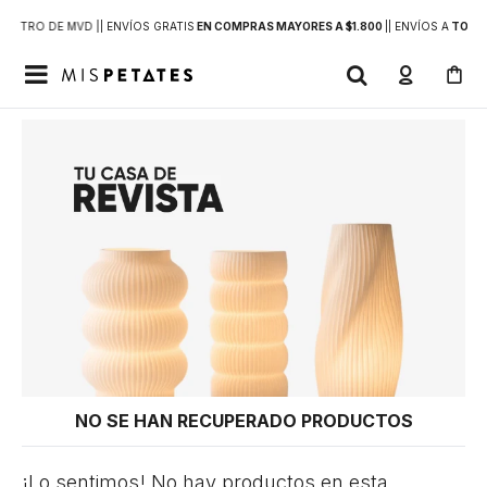
DENTRO DE MVD |
| ENVÍOS GRATIS
EN COMPRAS MAYORES A $1.800
|
| ENVÍOS A
TODO 

NO SE HAN RECUPERADO PRODUCTOS
¡Lo sentimos! No hay productos en esta