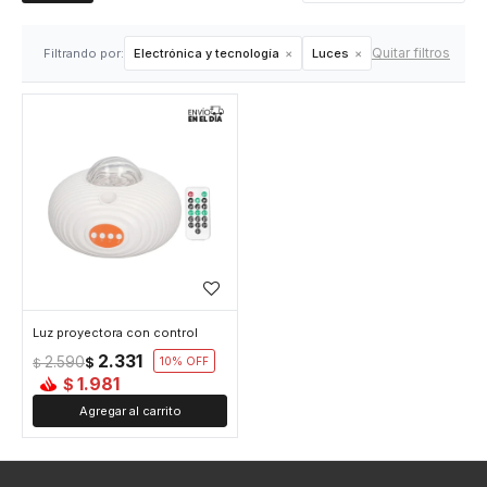
Quitar filtros
Filtrando por:
Electrónica y tecnología
Luces
Luz proyectora con control
2.331
2.590
$
10
$
1.981
$