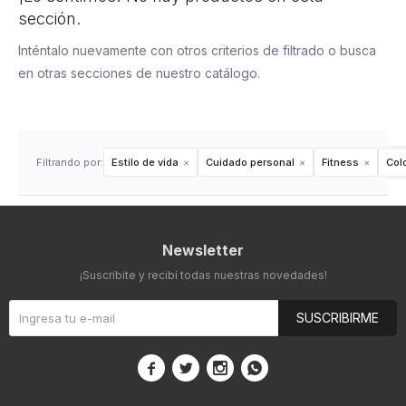
sección.
Inténtalo nuevamente con otros criterios de filtrado o busca
en otras secciones de nuestro catálogo.
Filtrando por:
Estilo de vida
Cuidado personal
Fitness
Colo
Newsletter
¡Suscribite y recibí todas nuestras novedades!
SUSCRIBIRME



