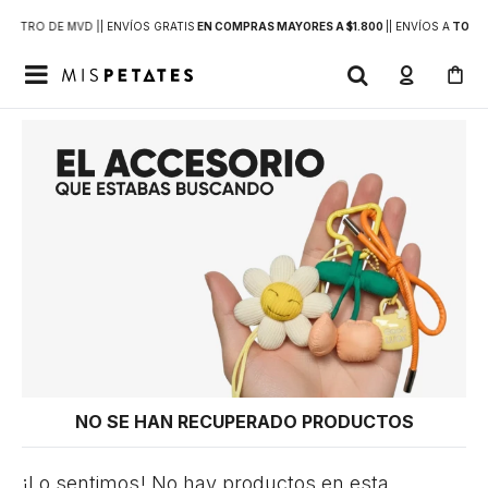
DENTRO DE MVD |
| ENVÍOS GRATIS
EN COMPRAS MAYORES A $1.800
|
| ENVÍOS A
TODO 

NO SE HAN RECUPERADO PRODUCTOS
¡Lo sentimos! No hay productos en esta