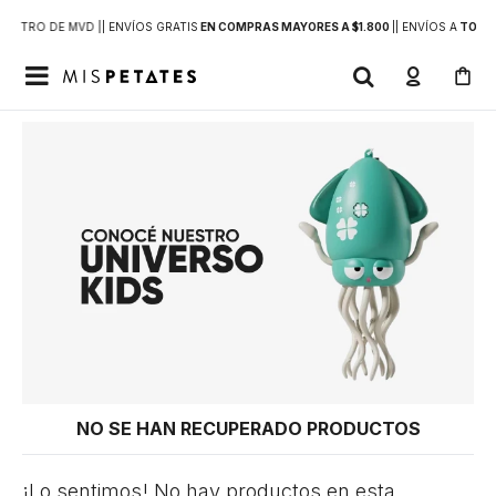
DENTRO DE MVD |
| ENVÍOS GRATIS
EN COMPRAS MAYORES A $1.800
|
| ENVÍOS A
TODO 

NO SE HAN RECUPERADO PRODUCTOS
¡Lo sentimos! No hay productos en esta