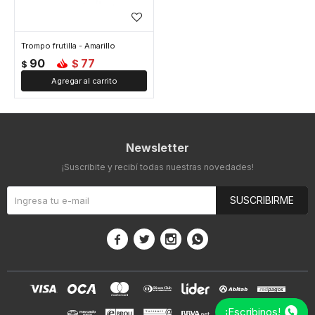
Trompo frutilla - Amarillo
90
77
$
$
Newsletter
¡Suscribite y recibí todas nuestras novedades!
SUSCRIBIRME




¡Escribinos!