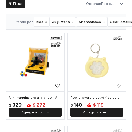
Recientes
Filtrando por:
Kids
Juguetería
Amansalocos
Color:
Amarill
Mini máquina tiro al blanco - Amarillo
Pop it llavero electrónico de gatito - Amarillo
320
272
140
119
$
$
$
$