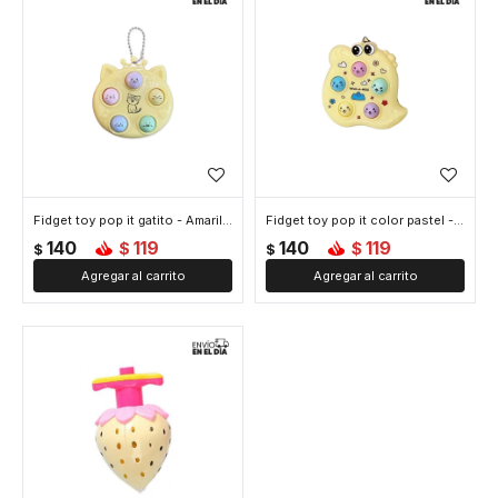
Fidget toy pop it gatito - Amarillo
Fidget toy pop it color pastel - Amarillo
140
119
140
119
$
$
$
$