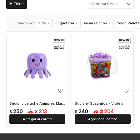
Recientes
Filtrando por:
Kids
Juguetería
Amansalocos
Color:
Violeta
Squishy peluche Animales Marinos - Violeta
Squishy Gusanitos - Violeta
250
213
240
204
$
$
$
$