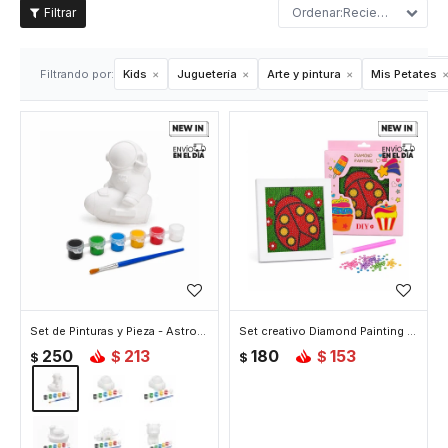
Recientes
Filtrando por:
Kids
Juguetería
Arte y pintura
Mis Petates
Set de Pinturas y Pieza - Astronauta
Set creativo Diamond Painting - Mariquita
250
213
180
153
$
$
$
$