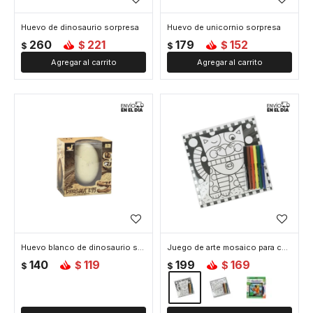
Huevo de dinosaurio sorpresa
Huevo de unicornio sorpresa
260
221
179
152
$
$
$
$
Huevo blanco de dinosaurio sorpresa para excavar
Juego de arte mosaico para colorear - Gato
140
119
199
169
$
$
$
$